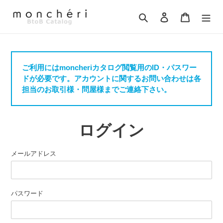
コ
ン
検索
ログイン
カート
テ
ン
ツ
に
ご利用にはmoncheriカタログ閲覧用のID・パスワー
ス
ドが必要です。アカウントに関するお問い合わせは各
キ
担当のお取引様・問屋様までご連絡下さい。
ッ
プ
す
る
ログイン
メールアドレス
パスワード