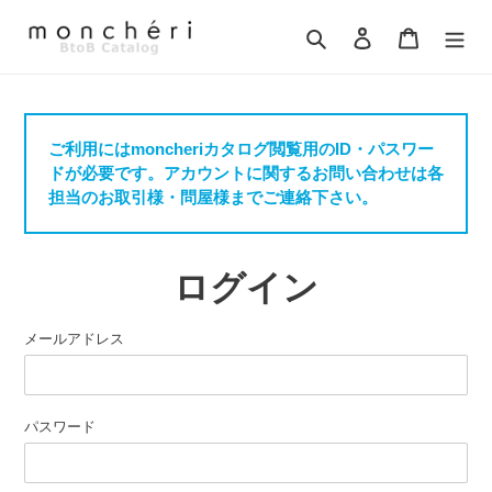
コ
ン
検索
ログイン
カート
テ
ン
ツ
に
ご利用にはmoncheriカタログ閲覧用のID・パスワー
ス
ドが必要です。アカウントに関するお問い合わせは各
キ
担当のお取引様・問屋様までご連絡下さい。
ッ
プ
す
る
ログイン
メールアドレス
パスワード