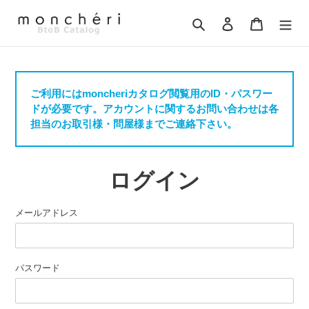
コ
ン
検索
ログイン
カート
テ
ン
ツ
に
ご利用にはmoncheriカタログ閲覧用のID・パスワー
ス
ドが必要です。アカウントに関するお問い合わせは各
キ
担当のお取引様・問屋様までご連絡下さい。
ッ
プ
す
る
ログイン
メールアドレス
パスワード