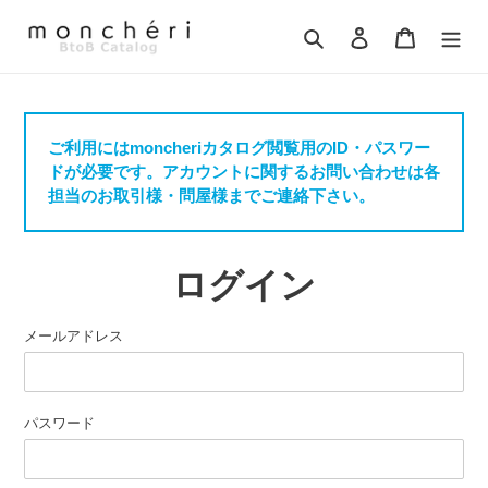
コ
ン
検索
ログイン
カート
テ
ン
ツ
に
ご利用にはmoncheriカタログ閲覧用のID・パスワー
ス
ドが必要です。アカウントに関するお問い合わせは各
キ
担当のお取引様・問屋様までご連絡下さい。
ッ
プ
す
る
ログイン
メールアドレス
パスワード