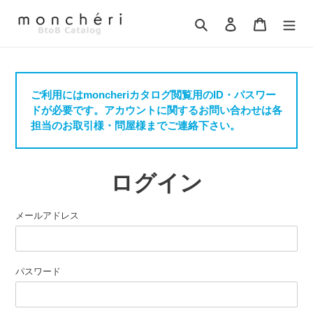
コ
ン
検索
ログイン
カート
テ
ン
ツ
に
ご利用にはmoncheriカタログ閲覧用のID・パスワー
ス
ドが必要です。アカウントに関するお問い合わせは各
キ
担当のお取引様・問屋様までご連絡下さい。
ッ
プ
す
る
ログイン
メールアドレス
パスワード